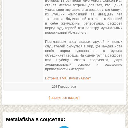
Вечером 13 сентября клуб Aurora Concert Hall
станет местом встречи для тех, кто ценит
уникальное звучание и атмосферу, сотканную
из лучших композиций за двадцать лет
творчества. Двухчасовой сет-лист, собравший
в себе жемчужины репертуара, раскроет
перед аудиторией всю палитру музыкальных
переживаний Abyssphere.
Приглашаем всех старых друзей и новых
слушателей окунуться в мир, где каждая нота
несёт заряд вдохновения, а музыка
объединяет сердца. На сцене группа раскроет
всю глубину своего творчества, даря
эмоциональный всплеск и ощущение
причастности к истории.
Встреча в VK
|
Купить билет
295 Просмотров
[ вернуться назад ]
Metalafisha в соцсетях: