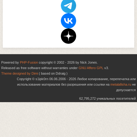
Powered by
PHP-Fusion
copyright © 2002 - 2026 by Nick Jones.
Released as free software without warranties under
GNU Affero GPL
v3.
Theme designed by Dimi
( based on Ddraig )
Copyright © s1ipk0rn 06.06.2006 - 2026 Любое копирование, перепечатка или
использование материалов без разрешения или ссылки на
metalafisha.ru
не
допускается
62,795,272 уникальных посетителей