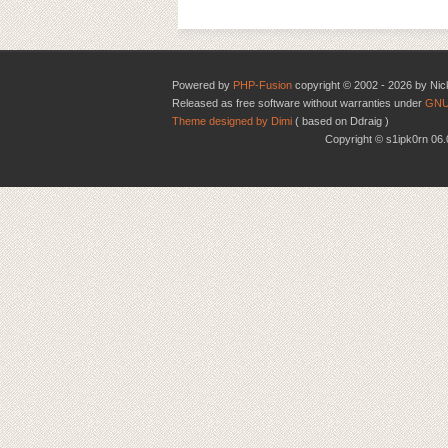
Powered by
PHP-Fusion
copyright © 2002 - 2026 by Nic
Released as free software without warranties under
GNU
Theme designed by Dimi
( based on Ddraig )
Copyright © s1ipk0rn 0