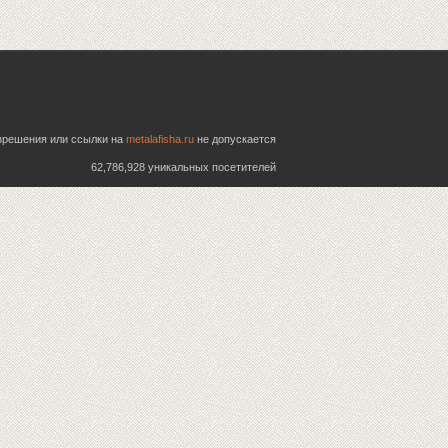
азрешения или ссылки на
metalafisha.ru
не допускается
62,786,928 уникальных посетителей