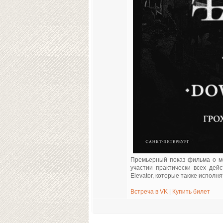
Премьерный показ фильма о мо
участии практически всех дей
Elevator, которые также исполн
Встреча в VK
|
Купить билет