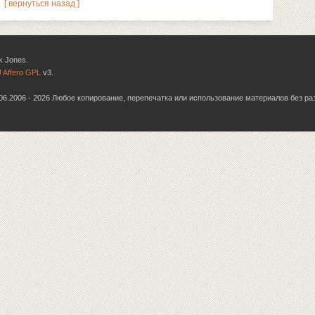
[ вернуться назад ]
k Jones.
 Affero GPL
v3.
6.06.2006 - 2026 Любое копирование, перепечатка или использование материалов без р