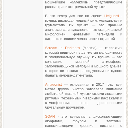
мощнейшие коллективы, представляющие
разные грани экстремальной музыки.
В это вечер для вас на сцене:
Helguard
-
группа, играющая мощный микс мелодик-дэт и
грув-метала. Их музыка — это мрачные
эпические саги, вдохновленные скандинавской
мифологией, кровавыми легендами и
хитросплетениями человеческих страстей.
Scream in Darkness
(Москва) — коллектив,
который привносит в дэт-метал мелодичность
и эмоциональную глубину. Их музыка — это
сочетание мрачной атмосферы,
запоминающихся мелодий и мощного драйва,
которое не оставит равнодушным ни одного
фаната мелодик-дэт-метала.
Antagonist
— основанная в 2017 году дэт-
метал группа быстро завоевала внимание
любителей тяжелой музыки своими ломаными
ритмами, техничными гитарными пассажами и
атмосферными соло, дополненными
брутальным гроулингом.
SOAH
- это дэт-метал с диссонирующими
аккордами, гроулом и текстами,
напоминающими древние писания о