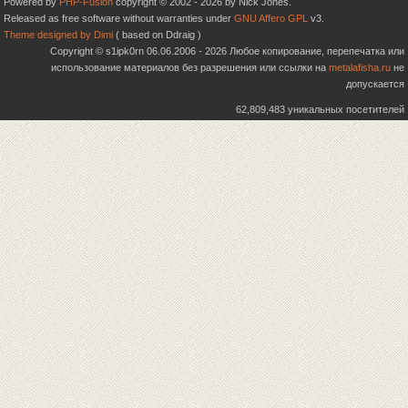
Powered by
PHP-Fusion
copyright © 2002 - 2026 by Nick Jones.
Released as free software without warranties under
GNU Affero GPL
v3.
Theme designed by Dimi
( based on Ddraig )
Copyright © s1ipk0rn 06.06.2006 - 2026 Любое копирование, перепечатка или
использование материалов без разрешения или ссылки на
metalafisha.ru
не
допускается
62,809,483 уникальных посетителей