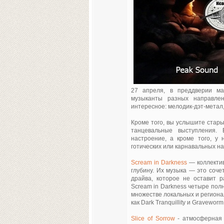
27 апреля, в преддверии май
музыканты разных направле
интересное: мелодик-дэт-метал,
Кроме того, вы услышите стар
танцевальные выступления.
настроение, а кроме того, у 
готических или карнавальных на
Scream in Darkness
— коллектив
глубину. Их музыка — это соч
драйва, которое не оставит 
Scream in Darkness четыре пол
множестве локальных и региона
как Dark Tranquillity и Graveworm
Slice of Sorrow
- атмосферная 