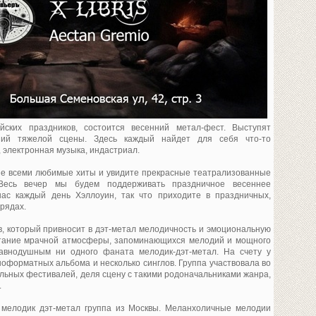
ских праздников, состоится весенний метал-фест. Выступят
ний тяжелой сцены. Здесь каждый найдет для себя что-то
 электронная музыка, индастриал.
ые всеми любимые хиты и увидите прекрасные театрализованные
 Весь вечер мы будем поддерживать праздничное весеннее
нас каждый день Хэллоуин, так что приходите в праздничных,
рядах.
, который привносит в дэт-метал мелодичность и эмоциональную
етание мрачной атмосферы, запоминающихся мелодий и мощного
равнодушным ни одного фаната мелодик-дэт-метал. На счету у
ноформатных альбома и несколько синглов. Группа участвовала во
льных фестивалей, деля сцену с такими родоначальниками жанра,
.
мелодик дэт-метал группа из Москвы. Меланхоличные мелодии