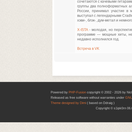
сочетаются с качевыми гитарам
группы два полноформатных аль
России, принимал участие в 
выступал с легендарными Cradle 
хэви-, блэк-, дум-метал и немного
X-ISTA
- молодая, но перспекти
программе — мощные хиты, не
недавно исполнился год.
Встреча в VK
Powered by
PHP-Fusion
copyright © 2002 - 2026 by Nic
Released as free software without warranties under
GNU
Theme designed by Dimi
( based on Ddraig )
Copyright © s1ipk0rn 0