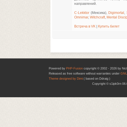
направлений.
С-Lekktor
(Мексика),
Digimortal
,
Omnimar
,
Witchcraft
,
Mental Discip
Встреча в VK
|
Купить билет
Powered by
PHP-Fusion
copyright © 2002 - 2026 by Nic
Released as free software without warranties under
GNU
Theme designed by Dimi
( based on Ddraig )
Copyright © s1ipk0rn 0