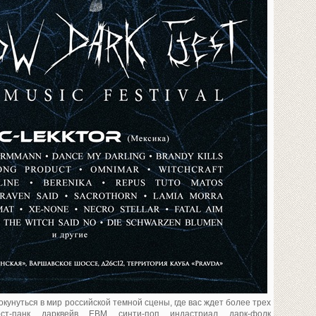
кунуться в мир российской темной сцены, где вас ждет более трех
ст-панк, дарквейв, EBM, синти-поп, индастриал, дарк-фолк