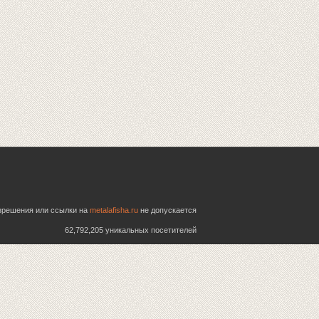
азрешения или ссылки на
metalafisha.ru
не допускается
62,792,205 уникальных посетителей