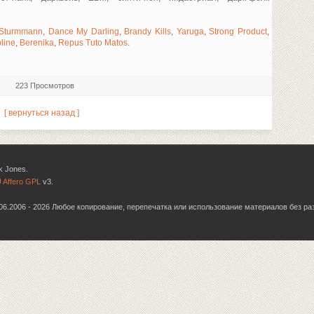
Sturmmann
,
Dance My Darling
,
Brandy Kills
,
Yaruga
,
Strong Product
,
line
,
Berenika
,
Repus Tuto Matos
.
223 Просмотров
[ вернуться назад ]
k Jones.
 Affero GPL
v3.
6.06.2006 - 2026 Любое копирование, перепечатка или использование материалов без р