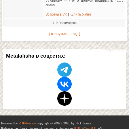
реюниону — кто-то должен поднимать нашу
сцену.
Встреча в VK
|
Купить билет
119 Просмотров
[ вернуться назад ]
Metalafisha в соцсетях:
Powered by
PHP-Fusion
copyright © 2002 - 2026 by Nick Jones.
Released as free software without warranties under
GNU Affero GPL
v3.