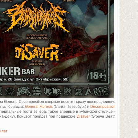
ра General Decomposition впервые посетят сразу две мощнейшие
етал бригады:
General Fibrosis
(Санкт-Петербург) и
Decomposition
ециальные гости вечера, также впервые в кубанской столице -
на-Дону). Концерт пройдёт при поддержке
Disaver
(Groove Death
илет