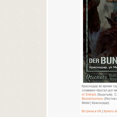
Краснодар во время ту
слэмминг-брутал-дэт-м
of Entrails
(Кыштым). Сп
Bloodchurness
(Ростов-
Metal | Краснодар).
Встреча в VK
|
Купить б