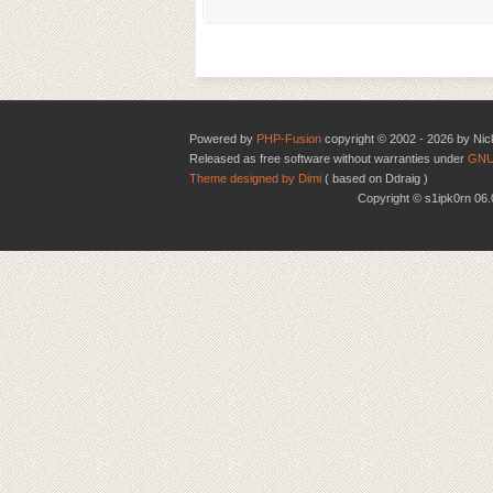
Powered by
PHP-Fusion
copyright © 2002 - 2026 by Nic
Released as free software without warranties under
GNU
Theme designed by Dimi
( based on Ddraig )
Copyright © s1ipk0rn 0