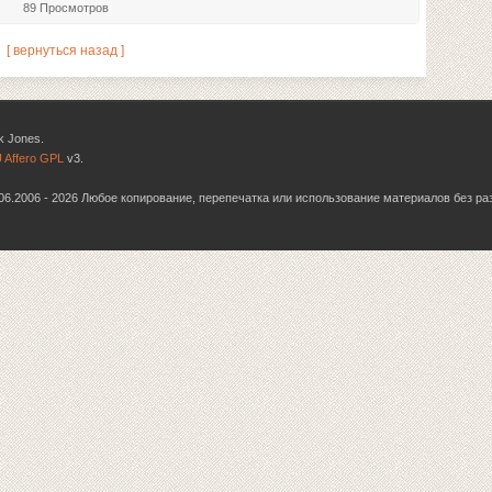
89 Просмотров
[ вернуться назад ]
k Jones.
 Affero GPL
v3.
6.06.2006 - 2026 Любое копирование, перепечатка или использование материалов без р