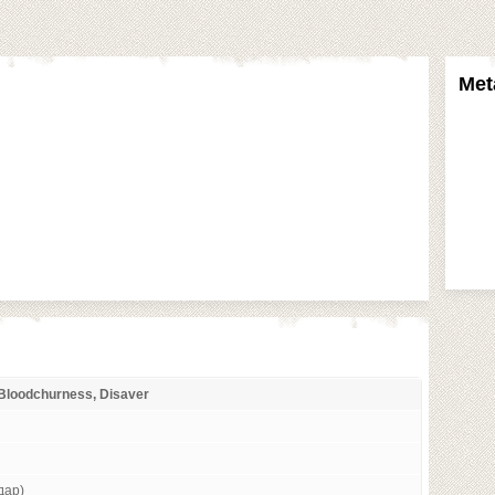
Met
, Bloodchurness, Disaver
дар)