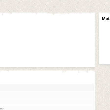
Met
рг)