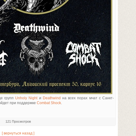
це групп
Unholy Night
и
Deathwind
на всех порах мчат с Санкт-
ойдет при поддержке
Combat Shock
.
121 Просмотров
[ вернуться назад ]