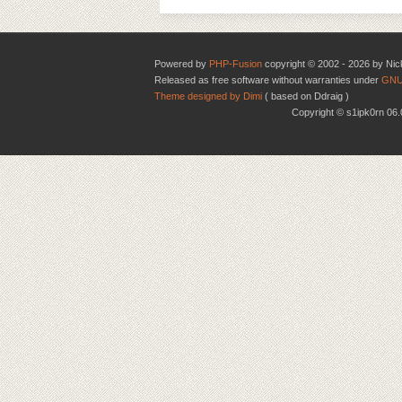
Powered by
PHP-Fusion
copyright © 2002 - 2026 by Nic
Released as free software without warranties under
GNU
Theme designed by Dimi
( based on Ddraig )
Copyright © s1ipk0rn 0