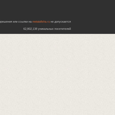
азрешения или ссылки на
metalafisha.ru
не допускается
62,802,138 уникальных посетителей