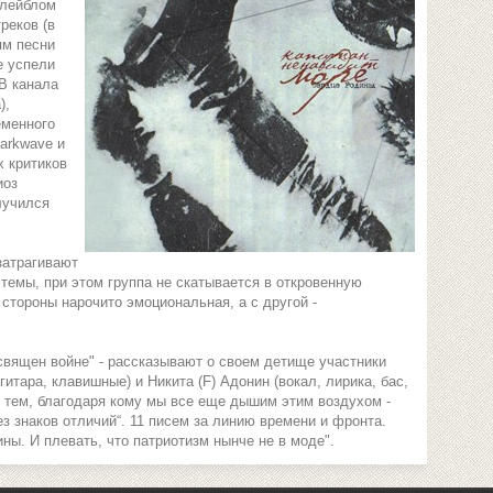
 лейблом
реков (в
ям песни
е успели
ТВ канала
),
еменного
darkwave и
х критиков
иоз
лучился
затрагивают
темы, при этом группа не скатывается в откровенную
стороны нарочито эмоциональная, а с другой -
вящен войне" - рассказывают о своем детище участники
гитара, клавишные) и Никита (F) Адонин (вокал, лирика, бас,
ти тем, благодаря кому мы все еще дышим этим воздухом -
з знаков отличий“. 11 писем за линию времени и фронта.
ны. И плевать, что патриотизм нынче не в моде".