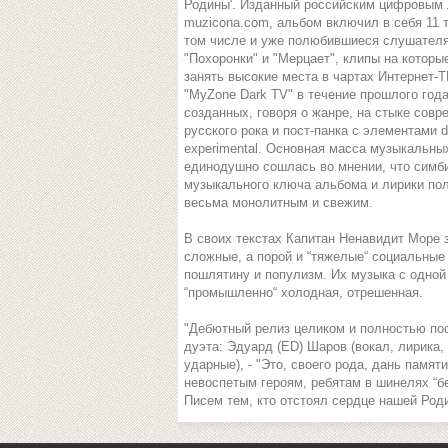
Родины'. Изданный российским цифровым
muzicona.com, альбом включил в себя 11 т
том числе и уже полюбившиеся слушател
"Похоронки" и "Мерцает", клипы на которы
занять высокие места в чартах Интернет-
"MyZone Dark TV" в течение прошлого года
созданных, говоря о жанре, на стыке совр
русского рока и пост-панка с элементами 
experimental. Основная масса музыкальны
единодушно сошлась во мнении, что симб
музыкального ключа альбома и лирики по
весьма монолитным и свежим.
В своих текстах Капитан Ненавидит Море 
сложные, а порой и “тяжелые“ социальные 
пошлятину и популизм. Их музыка с одной 
“промышленно“ холодная, отрешенная.
"Дебютный релиз целиком и полностью пос
дуэта: Эдуард (ED) Шаров (вокал, лирика, 
ударные), - "Это, своего рода, дань памя
невоспетым героям, ребятам в шинелях “бе
Писем тем, кто отстоял сердце нашей Роди