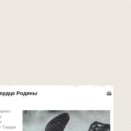
Сердце Родины
проект
е
ю
 'Сердце