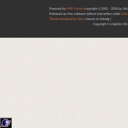
Powered by
PHP-Fusion
copyright © 2002 - 2026 by Nic
Released as free software without warranties under
GNU
Theme designed by Dimi
( based on Ddraig )
Copyright © s1ipk0rn 0