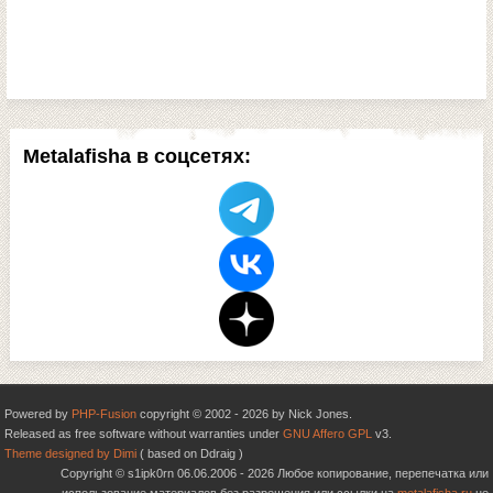
Metalafisha в соцсетях:
Powered by
PHP-Fusion
copyright © 2002 - 2026 by Nick Jones.
Released as free software without warranties under
GNU Affero GPL
v3.
Theme designed by Dimi
( based on Ddraig )
Copyright © s1ipk0rn 06.06.2006 - 2026 Любое копирование, перепечатка или