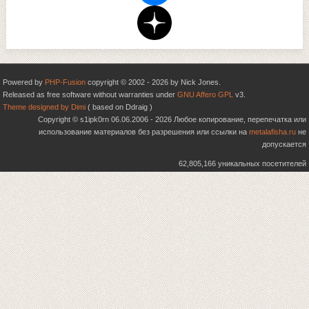
Powered by
PHP-Fusion
copyright © 2002 - 2026 by Nick Jones.
Released as free software without warranties under
GNU Affero GPL
v3.
Theme designed by Dimi
( based on Ddraig )
Copyright © s1ipk0rn 06.06.2006 - 2026 Любое копирование, перепечатка или
использование материалов без разрешения или ссылки на
metalafisha.ru
не
допускается
62,805,166 уникальных посетителей