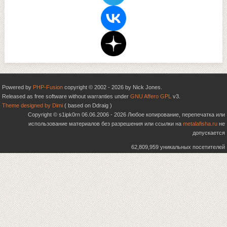
Powered by
PHP-Fusion
copyright © 2002 - 2026 by Nick Jones.
Released as free software without warranties under
GNU Affero GPL
v3.
Theme designed by Dimi
( based on Ddraig )
Copyright © s1ipk0rn 06.06.2006 - 2026 Любое копирование, перепечатка или
использование материалов без разрешения или ссылки на
metalafisha.ru
не
допускается
62,809,959 уникальных посетителей