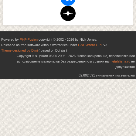
Powered by
PHP-Fusion
copyright © 2002 - 2026 by Nick Jones.
Released as free software without warranties under
GNU Affero GPL
v3.
Theme designed by Dimi
( based on Ddraig )
Copyright © s1ipk0rn 06.06.2006 - 2026 Любое копирование, перепечатка или
использование материалов без разрешения или ссылки на
metalafisha.ru
не
допускается
62,802,391 уникальных посетителей