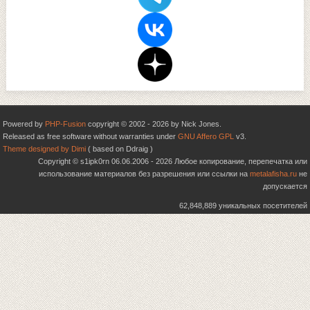
Powered by
PHP-Fusion
copyright © 2002 - 2026 by Nick Jones.
Released as free software without warranties under
GNU Affero GPL
v3.
Theme designed by Dimi
( based on Ddraig )
Copyright © s1ipk0rn 06.06.2006 - 2026 Любое копирование, перепечатка или
использование материалов без разрешения или ссылки на
metalafisha.ru
не
допускается
62,848,889 уникальных посетителей