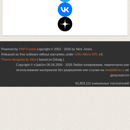
Powered by
PHP-Fusion
copyright © 2002 - 2026 by Nick Jones.
Released as free software without warranties under
GNU Affero GPL
v3.
Theme designed by Dimi
( based on Ddraig )
Copyright © s1ipk0rn 06.06.2006 - 2026 Любое копирование, перепечатка или
использование материалов без разрешения или ссылки на
metalafisha.ru
не
допускается
62,803,112 уникальных посетителей