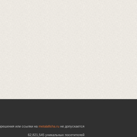
азрешения или ссылки на
metalafisha.ru
не допускается
62,821,545 уникальных посетителей