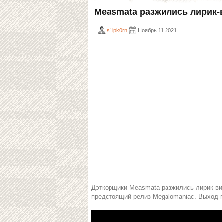
Measmata разжились лирик-в
s1ipk0rn
Ноябрь 11 2021
Дэткорщики Measmata разжились лирик-вид
предстоящий релиз Megalomaniac. Выход п