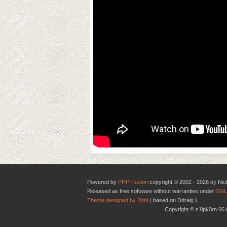
Powered by
PHP-Fusion
copyright © 2002 - 2026 by Nic
Released as free software without warranties under
GNU
Theme designed by Dimi
( based on Ddraig )
Copyright © s1ipk0rn 0