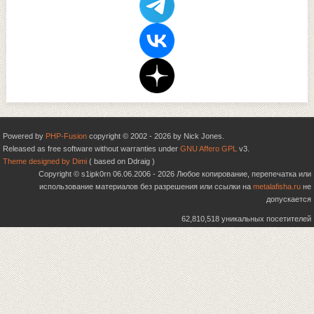
Powered by
PHP-Fusion
copyright © 2002 - 2026 by Nick Jones.
Released as free software without warranties under
GNU Affero GPL
v3.
Theme designed by Dimi
( based on Ddraig )
Copyright © s1ipk0rn 06.06.2006 - 2026 Любое копирование, перепечатка или
использование материалов без разрешения или ссылки на
metalafisha.ru
не
допускается
62,810,518 уникальных посетителей