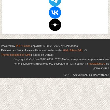
Powered by
PHP-Fusion
copyright © 2002 - 2026 by Nick Jones.
Released as free software without warranties under
GNU Affero GPL
v3.
Theme designed by Dimi
( based on Ddraig )
Copyright © s1ipk0rn 06.06.2006 - 2026 Любое копирование, перепечатка или
использование материалов без разрешения или ссылки на
metalafisha.ru
не
допускается
62,791,770 уникальных посетителей