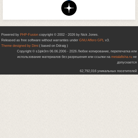
Powered by
PHP-Fusion
copyright © 2002 - 2026 by Nick Jones.
Released as free software without warranties under
GNU Affero GPL
v3.
Theme designed by Dimi
( based on Ddraig )
Copyright © s1ipk0rn 06.06.2006 - 2026 Любое копирование, перепечатка или
использование материалов без разрешения или ссылки на
metalafisha.ru
не
допускается
62,792,016 уникальных посетителей