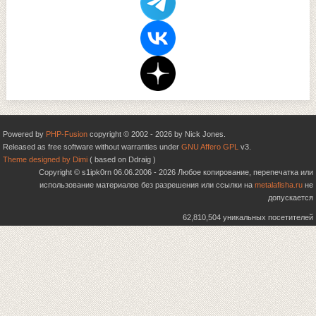
Powered by
PHP-Fusion
copyright © 2002 - 2026 by Nick Jones.
Released as free software without warranties under
GNU Affero GPL
v3.
Theme designed by Dimi
( based on Ddraig )
Copyright © s1ipk0rn 06.06.2006 - 2026 Любое копирование, перепечатка или
использование материалов без разрешения или ссылки на
metalafisha.ru
не
допускается
62,810,504 уникальных посетителей