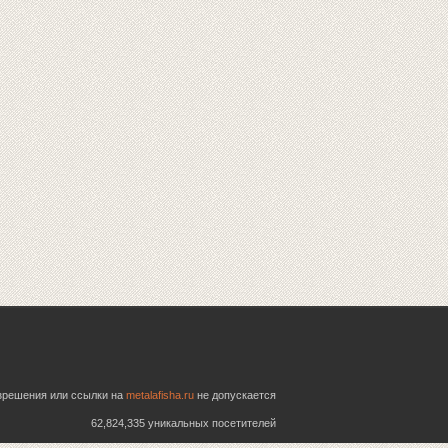
азрешения или ссылки на
metalafisha.ru
не допускается
62,824,335 уникальных посетителей