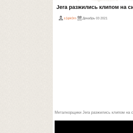
Jera разжились клипом на си
s1ipk0rn
Декабрь 03 2021
Металкорщики Jera разжились клипом на си