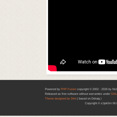
Powered by
PHP-Fusion
copyright © 2002 - 2026 by Nic
Released as free software without warranties under
GNU
Theme designed by Dimi
( based on Ddraig )
Copyright © s1ipk0rn 0