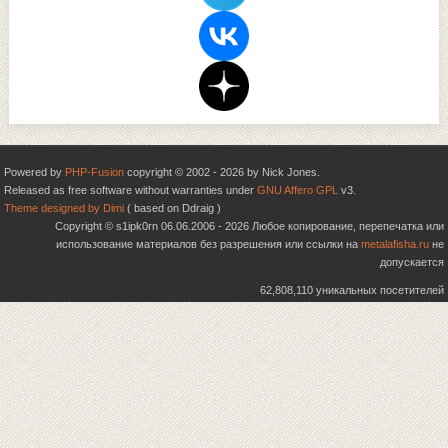
Powered by
PHP-Fusion
copyright © 2002 - 2026 by Nick Jones.
Released as free software without warranties under
GNU Affero GPL
v3.
Theme designed by Dimi
( based on Ddraig )
Copyright © s1ipk0rn 06.06.2006 - 2026 Любое копирование, перепечатка или
использование материалов без разрешения или ссылки на
metalafisha.ru
не
допускается
62,808,110 уникальных посетителей