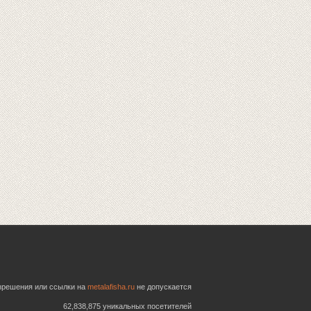
азрешения или ссылки на
metalafisha.ru
не допускается
62,838,875 уникальных посетителей