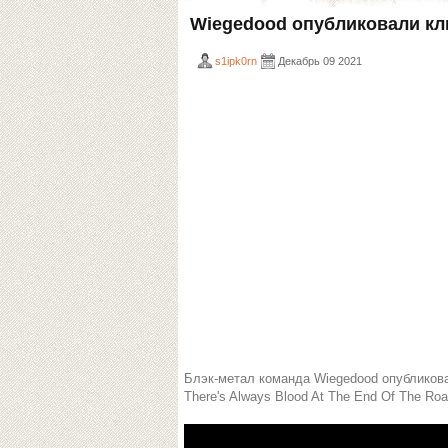
Wiegedood опубликовали кл
s1ipk0rn
Декабрь 09 2021
Блэк-метал команда Wiegedood опубликов
There's Always Blood At The End Of The Ro