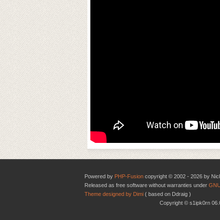
Powered by
PHP-Fusion
copyright © 2002 - 2026 by Nic
Released as free software without warranties under
GNU
Theme designed by Dimi
( based on Ddraig )
Copyright © s1ipk0rn 0