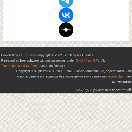
Powered by
PHP-Fusion
copyright © 2002 - 2026 by Nick Jones.
Released as free software without warranties under
GNU Affero GPL
v3.
Theme designed by Dimi
( based on Ddraig )
Copyright © s1ipk0rn 06.06.2006 - 2026 Любое копирование, перепечатка или
использование материалов без разрешения или ссылки на
metalafisha.ru
не
допускается
62,787,503 уникальных посетителей