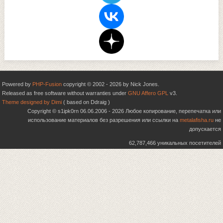
Powered by
PHP-Fusion
copyright © 2002 - 2026 by Nick Jones.
Released as free software without warranties under
GNU Affero GPL
v3.
Theme designed by Dimi
( based on Ddraig )
Copyright © s1ipk0rn 06.06.2006 - 2026 Любое копирование, перепечатка или
использование материалов без разрешения или ссылки на
metalafisha.ru
не
допускается
62,787,466 уникальных посетителей