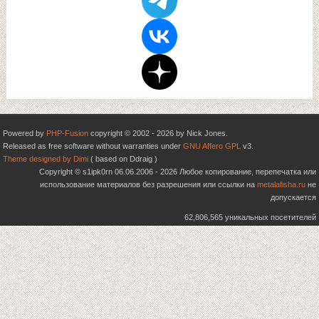
Powered by
PHP-Fusion
copyright © 2002 - 2026 by Nick Jones.
Released as free software without warranties under
GNU Affero GPL
v3.
Theme designed by Dimi
( based on Ddraig )
Copyright © s1ipk0rn 06.06.2006 - 2026 Любое копирование, перепечатка или
использование материалов без разрешения или ссылки на
metalafisha.ru
не
допускается
62,806,565 уникальных посетителей