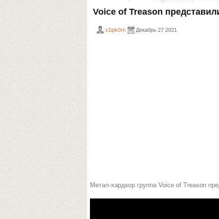
Voice of Treason представил
s1ipk0rn
Декабрь 27 2021
Метал-хардкор группа Voice of Treason пре