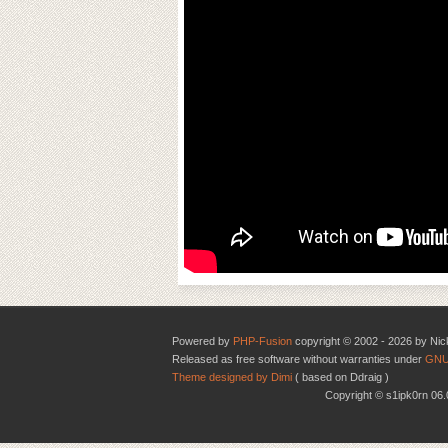
Powered by
PHP-Fusion
copyright © 2002 - 2026 by Nic
Released as free software without warranties under
GNU
Theme designed by Dimi
( based on Ddraig )
Copyright © s1ipk0rn 0