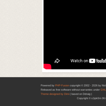
Powered by
PHP-Fusion
copyright © 2002 - 2026 by Nic
Released as free software without warranties under
GNU
Theme designed by Dimi
( based on Ddraig )
Copyright © s1ipk0rn 0