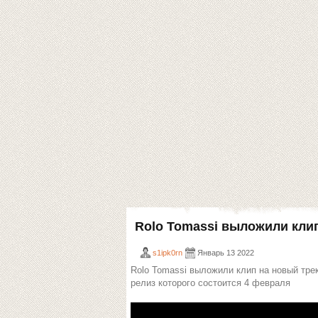
Rolo Tomassi выложили клип
s1ipk0rn
Январь 13 2022
Rolo Tomassi выложили клип на новый тре
релиз которого состоится 4 февраля