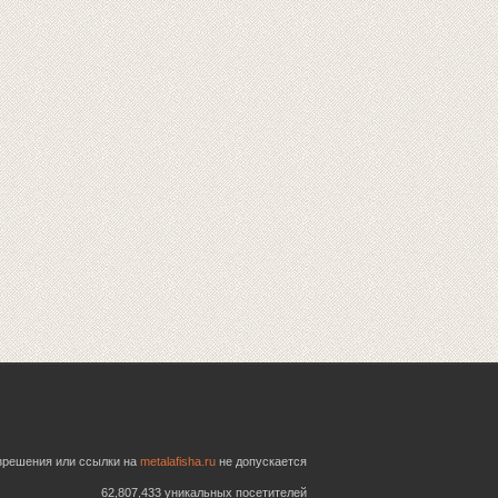
азрешения или ссылки на
metalafisha.ru
не допускается
62,807,433 уникальных посетителей