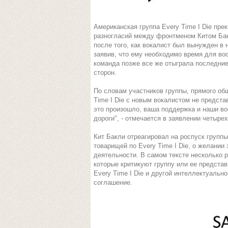
Американская группа Every Time I Die пр
разногласий между фронтменом Китом Бак
после того, как вокалист был вынужден в 
заявив, что ему необходимо время для во
команда позже все же отыграла последние
сторон.
По словам участников группы, прямого об
Time I Die с новым вокалистом не предста
это произошло, ваша поддержка и наши во
дороги", - отмечается в заявлении четыре
Кит Бакли отреагировал на роспуск группы
товарищей по Every Time I Die, о желани
деятельности. В самом тексте несколько р
которые критикуют группу или ее представ
Every Time I Die и другой интеллектуально
соглашение.