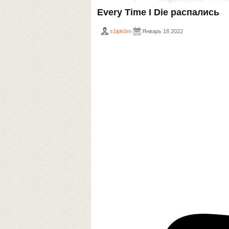
Every Time I Die распались
s1ipk0rn
Январь 18 2022