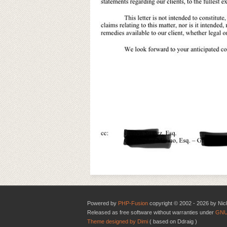
Powered by
PHP-Fusion
copyright © 2002 - 2026 by Nic
Released as free software without warranties under
GNU
Theme designed by Dimi
( based on Ddraig )