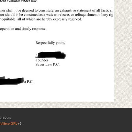
k Jones.
 Affero GPL
v3.