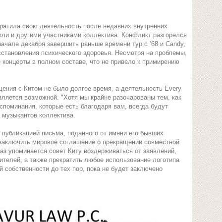
екратила свою деятельность после недавних внутренних
ли и другими участниками коллектива. Конфликт разгорелся
начале декабря завершить раньше времени тур с ’68 и Candy,
сстановления психического здоровья. Несмотря на проблемы,
 концерты в полном составе, что не привело к примирению
щения с Китом не было долгое время, а деятельность Every
вляется возможной. "Хотя мы крайне разочарованы тем, как
споминания, которые есть благодаря вам, всегда будут
х музыкантов коллектива.
 публикацией письма, поданного от имени его бывших
и заключить мировое соглашение о прекращении совместной
аз упоминается совет Киту воздерживаться от заявлений,
ителей, а также прекратить любое использование логотипа
й собственности до тех пор, пока не будет заключено