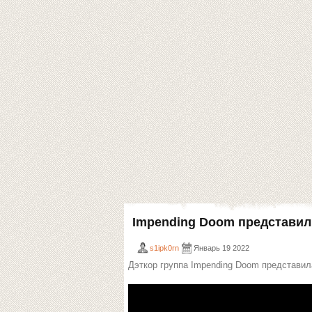
Impending Doom представили 
s1ipk0rn
Январь 19 2022
Дэткор группа Impending Doom представила