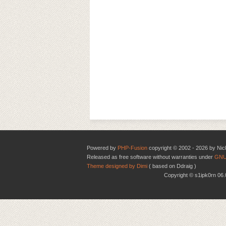
Powered by
PHP-Fusion
copyright © 2002 - 2026 by Nic
Released as free software without warranties under
GNU
Theme designed by Dimi
( based on Ddraig )
Copyright © s1ipk0rn 0