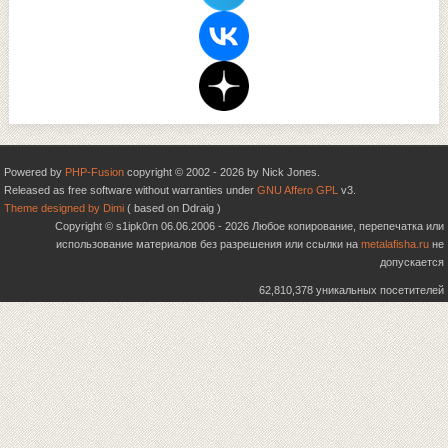
Powered by
PHP-Fusion
copyright © 2002 - 2026 by Nick Jones.
Released as free software without warranties under
GNU Affero GPL
v3.
Theme designed by Dimi
( based on Ddraig )
Copyright © s1ipk0rn 06.06.2006 - 2026 Любое копирование, перепечатка или
использование материалов без разрешения или ссылки на
metalafisha.ru
не
допускается
62,810,378 уникальных посетителей