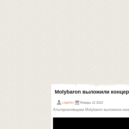
Molybaron выложили концерт
s1ipk0rn
Январь 22 2022
Альтернативщики Molybaron выложили конце