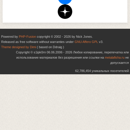
Powered by
PHP-Fusion
copyright © 2002 - 2026 by Nick Jones.
Released as free software without warranties under
GNU Affero GPL
v3.
Theme designed by Dimi
( based on Ddraig )
Copyright © s1ipk0rn 06.06.2006 - 2026 Любое копирование, перепечатка или
использование материалов без разрешения или ссылки на
metalafisha.ru
не
допускается
62,786,454 уникальных посетителей