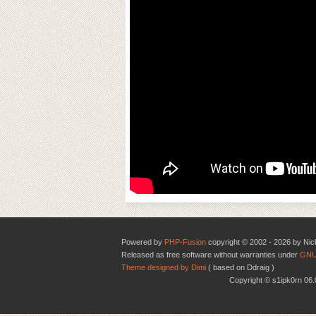
Powered by
PHP-Fusion
copyright © 2002 - 2026 by Nic
Released as free software without warranties under
GNU
Theme designed by Dimi
( based on Ddraig )
Copyright © s1ipk0rn 0