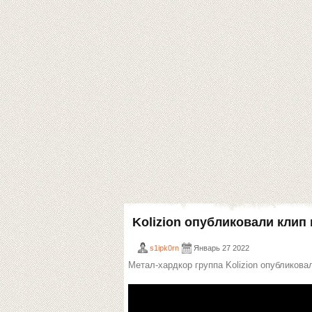
Kolizion опубликовали клип 
s1ipk0rn
Январь 27 2022
Метал-хардкор группа Kolizion опубликовал