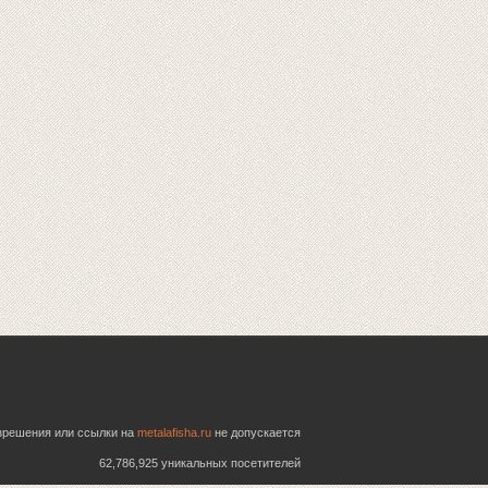
азрешения или ссылки на
metalafisha.ru
не допускается
62,786,925 уникальных посетителей