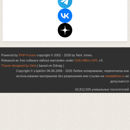
Powered by
PHP-Fusion
copyright © 2002 - 2026 by Nick Jones.
Released as free software without warranties under
GNU Affero GPL
v3.
Theme designed by Dimi
( based on Ddraig )
Copyright © s1ipk0rn 06.06.2006 - 2026 Любое копирование, перепечатка или
использование материалов без разрешения или ссылки на
metalafisha.ru
не
допускается
62,812,926 уникальных посетителей