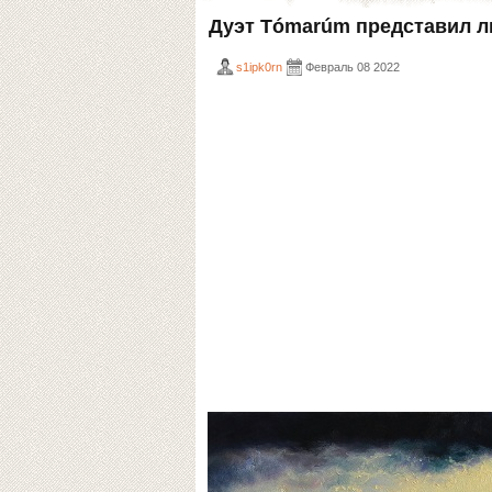
Дуэт Tómarúm представил ли
s1ipk0rn
Февраль 08 2022