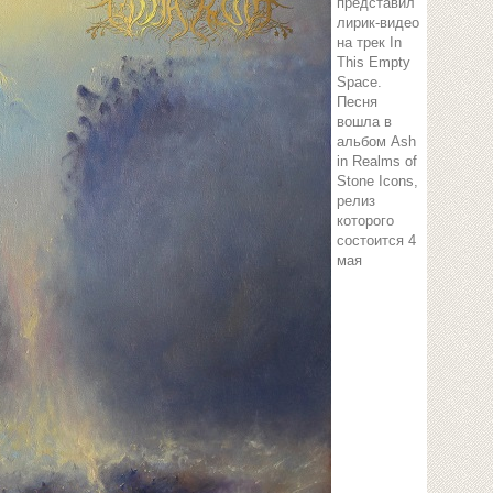
представил
лирик-видео
на трек In
This Empty
Space.
Песня
вошла в
альбом Ash
in Realms of
Stone Icons,
релиз
которого
состоится 4
мая