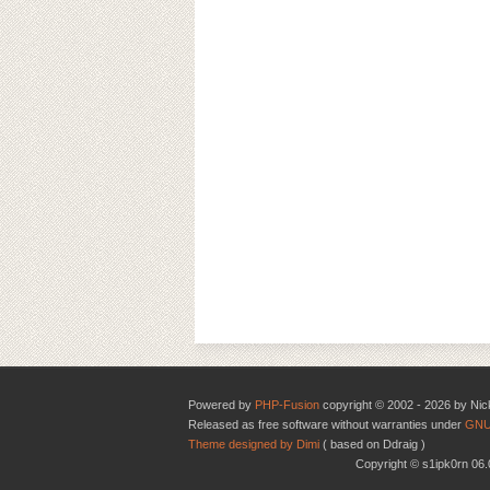
Powered by
PHP-Fusion
copyright © 2002 - 2026 by Nic
Released as free software without warranties under
GNU
Theme designed by Dimi
( based on Ddraig )
Copyright © s1ipk0rn 0