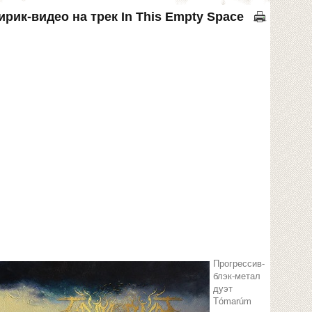
рик-видео на трек In This Empty Space
Прогрессив-
блэк-метал
дуэт
Tómarúm