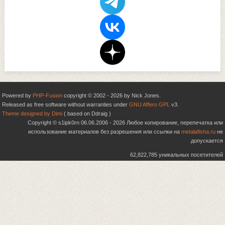
Powered by
PHP-Fusion
copyright © 2002 - 2026 by Nick Jones.
Released as free software without warranties under
GNU Affero GPL
v3.
Theme designed by Dimi
( based on Ddraig )
Copyright © s1ipk0rn 06.06.2006 - 2026 Любое копирование, перепечатка или
использование материалов без разрешения или ссылки на
metalafisha.ru
не
допускается
62,822,785 уникальных посетителей