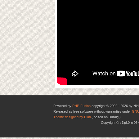
Powered by
PHP-Fusion
copyright © 2002 - 2026 by Nic
Released as free software without warranties under
GNU
Theme designed by Dimi
( based on Ddraig )
Copyright © s1ipk0rn 0