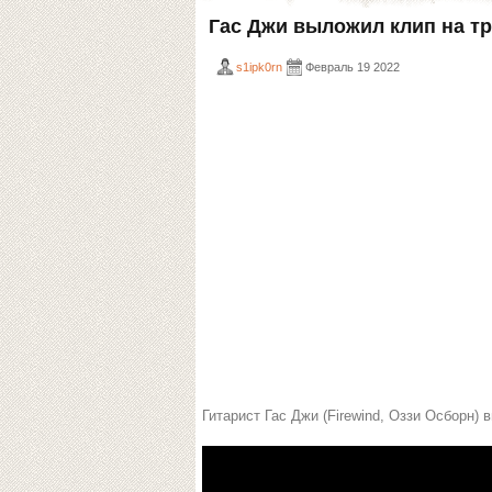
Гас Джи выложил клип на тре
s1ipk0rn
Февраль 19 2022
Гитарист Гас Джи (Firewind, Оззи Осборн) в