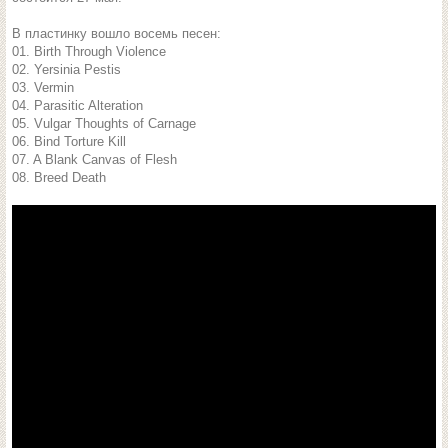
В пластинку вошло восемь песен:
01. Birth Through Violence
02. Yersinia Pestis
03. Vermin
04. Parasitic Alteration
05. Vulgar Thoughts of Carnage
06. Bind Torture Kill
07. A Blank Canvas of Flesh
08. Breed Death