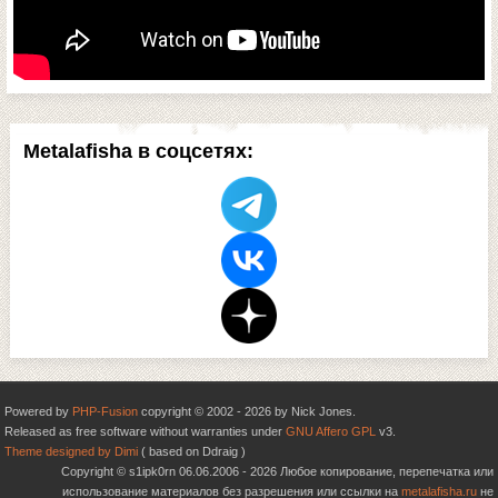
Metalafisha в соцсетях:
Powered by
PHP-Fusion
copyright © 2002 - 2026 by Nick Jones.
Released as free software without warranties under
GNU Affero GPL
v3.
Theme designed by Dimi
( based on Ddraig )
Copyright © s1ipk0rn 06.06.2006 - 2026 Любое копирование, перепечатка или
использование материалов без разрешения или ссылки на
metalafisha.ru
не