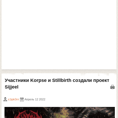
Участники Korpse и Stillbirth создали проект
Sijjeel
s1ipk0rn
Апрель 12 2022