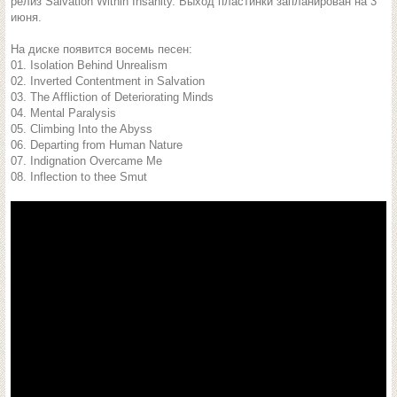
релиз Salvation Within Insanity. Выход пластинки запланирован на 3
июня.
На диске появится восемь песен:
01. Isolation Behind Unrealism
02. Inverted Contentment in Salvation
03. The Affliction of Deteriorating Minds
04. Mental Paralysis
05. Climbing Into the Abyss
06. Departing from Human Nature
07. Indignation Overcame Me
08. Inflection to thee Smut