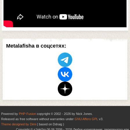
Metalafisha в соцсетях:
Powered by
PHP-Fusion
copyright © 2002 - 2026 by Nick Jones.
Released as free software without warranties under
GNU Affero GPL
v3.
Theme designed by Dimi
( based on Ddraig )
Copyright © s1ipk0rn 06.06.2006 - 2026 Любое копирование, перепечатка или