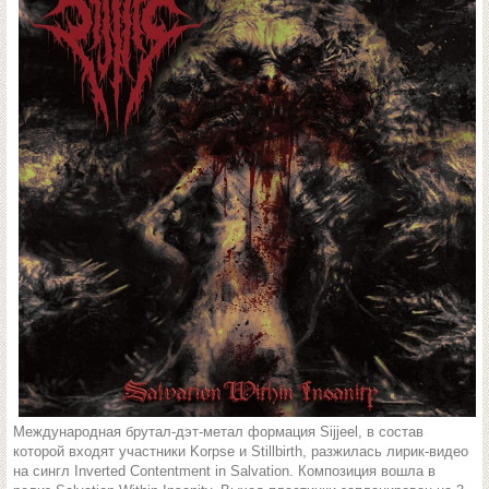
Международная брутал-дэт-метал формация Sijjeel, в состав
которой входят участники Korpse и Stillbirth, разжилась лирик-видео
на сингл Inverted Contentment in Salvation. Композиция вошла в