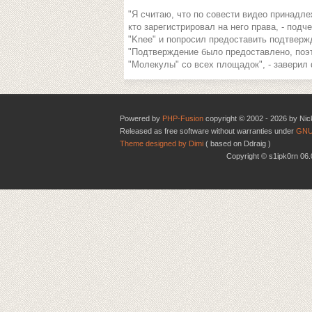
"Я считаю, что по совести видео принадлеж
кто зарегистрировал на него права, - под
"Knee" и попросил предоставить подтвержд
"Подтверждение было предоставлено, поэ
"Молекулы" со всех площадок", - заверил
Powered by
PHP-Fusion
copyright © 2002 - 2026 by Nic
Released as free software without warranties under
GNU
Theme designed by Dimi
( based on Ddraig )
Copyright © s1ipk0rn 0