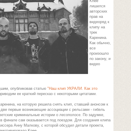
Knee
лишился
авторских
прав на
видеоряд к
клипу на
трек
Каренина.
Как обычно,
все
произошло
по закону, и
видео
дшим, опубликовав статью
"Наш клип УКРАЛИ. Как это
риводим ее краткий пересказ с некоторыми цитатами.
Каренина, на которую решила снять клип, ставший анонсом к
 две первые возникающие ассоциации с рельсами - гибель
ветские криминальные истории о лесополосе. По задумке,
 в финале сам оказывается под поездом. Для создания клипа
иссера Анну Малкову, с которой обсудил детали проекта,
замотивировало Knee.