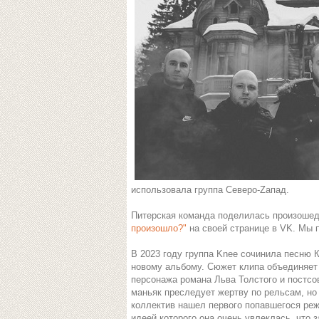
использовала группа Северо-Zапад.
Питерская команда поделилась произоше
произошло?"
на своей странице в VK. Мы п
В 2023 году группа Knee сочинила песню 
новому альбому. Сюжет клипа объединяет
персонажа романа Льва Толстого и постсо
маньяк преследует жертву по рельсам, но
коллектив нашел первого попавшегося реж
идеей которого она очень увлеклась, что 