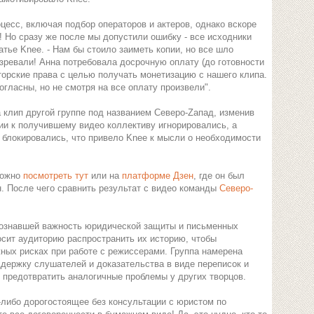
цесс, включая подбор операторов и актеров, однако вскоре
 Но сразу же после мы допустили ошибку - все исходники
атье Knee. - Нам бы стоило заиметь копии, но все шло
озревали! Анна потребовала досрочную оплату (до готовности
вторские права с целью получать монетизацию с нашего клипа.
огласны, но не смотря на все оплату произвели".
 клип другой группе под названием Северо-Zапад, изменив
ии к получившему видео коллективу игнорировались, а
 блокировались, что привело Knee к мысли о необходимости
можно
посмотреть тут
или на
платформе Дзен
, где он был
н. После чего сравнить результат с видео команды
Северо-
осознавшей важность юридической защиты и письменных
осит аудиторию распространить их историю, чтобы
ных рисках при работе с режиссерами. Группа намерена
ддержку слушателей и доказательства в виде переписок и
т предотвратить аналогичные проблемы у других творцов.
-либо дорогостоящее без консультации с юристом по