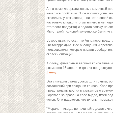
Анна помогла организовать съемочный про
начались проблемы. "Все прошло успешно!
оказались у режиссера, - пишет в своей ст
настолько гладко, что мы ничего и не под
итогового продукта) и подала заявку на а
Мы с такой позицией конечно же были не с
Вскоре выяснилось, что Анна перепродала
цветокоррекцию. Все обращения и претенз
пользователи, которые писали сообщения,
огласки ситуации.
К слову, финальный вариант клипа Knee 
размещен 16 апреля и до сих пор доступе
Zапад
.
Эта ситуация стала уроком для группы, 
соглашений при создании клипов. Knee пр
предупредить других музыкантов о возмож
бороться за права на свое видео, имея по
чеков. Они надеются, что их опыт поможе
"Мораль: никогда не начинайте делать что