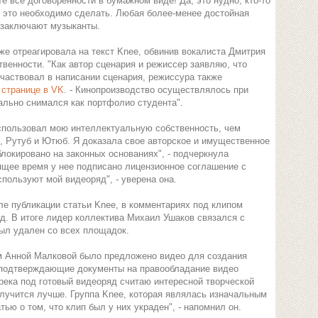
 все договоренности в бумажном виде! Да, это нудно, кто-то
но это необходимо сделать. Любая более-менее достойная
- заключают музыканты.
е отреагировала на текст Knee, обвинив вокалиста Дмитрия
венности. "Как автор сценария и режиссер заявляю, что
участвовал в написании сценария, режиссура также
 странице в VK
. - Кинопроизводство осуществлялось при
ально снимался как портфолио студента".
спользовал мою интеллектуальную собственность, чем
, Рутуб и Ютюб. Я доказала свое авторское и имущественное
локировано на законных основаниях", - подчеркнула
ящее время у нее подписано лицензионное соглашение с
пользуют мой видеоряд", - уверена она.
ле публикации статьи Knee, в комментариях под клипом
ад. В итоге лидер коллектива Михаил Ушаков связался с
был удален со всех площадок.
м Анной Малковой было предложено видео для создания
е подтверждающие документы на правообладание видео
река под готовый видеоряд считаю интересной творческой
олучится лучше. Группа Knee, которая являлась изначальным
ью о том, что клип был у них украден", - напомнил он.