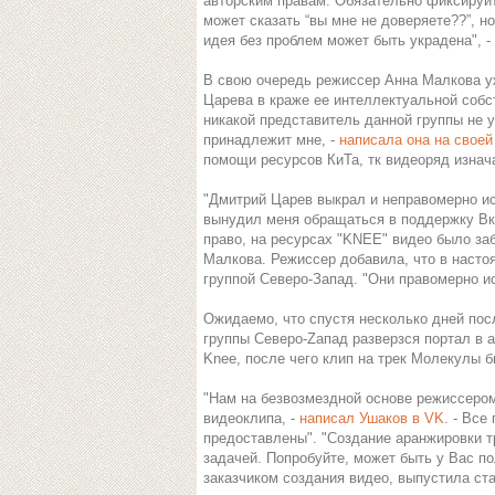
авторским правам. Обязательно фиксируйте
может сказать “вы мне не доверяете??”, 
идея без проблем может быть украдена", 
В свою очередь режиссер Анна Малкова уж
Царева в краже ее интеллектуальной собст
никакой представитель данной группы не 
принадлежит мне, -
написала она на своей
помощи ресурсов КиТа, тк видеоряд изнач
"Дмитрий Царев выкрал и неправомерно и
вынудил меня обращаться в поддержку Вк
право, на ресурсах "KNEE" видео было заб
Малкова. Режиссер добавила, что в насто
группой Северо-Запад. "Они правомерно ис
Ожидаемо, что спустя несколько дней пос
группы Северо-Zапад разверзся портал в 
Knee, после чего клип на трек Молекулы 
"Нам на безвозмездной основе режиссеро
видеоклипа, -
написал Ушаков в VK
. - Вс
предоставлены". "Создание аранжировки т
задачей. Попробуйте, может быть у Вас п
заказчиком создания видео, выпустила стат