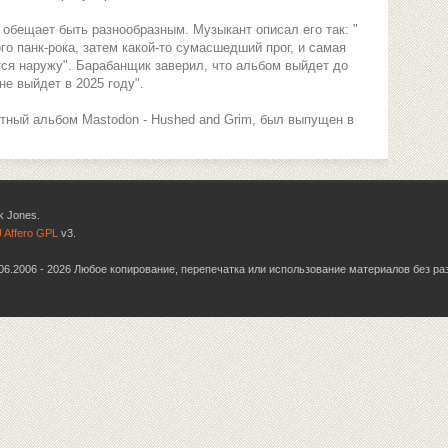
 обещает быть разнообразным. Музыкант описал его так: "
о панк-рока, затем какой-то сумасшедший прог, и самая
ся наружу". Барабанщик заверил, что альбом выйдет до
не выйдет в 2025 году".
ный альбом Mastodon - Hushed and Grim, был выпущен в
k Jones.
 Affero GPL
v3.
6.06.2006 - 2026 Любое копирование, перепечатка или использование материалов без р