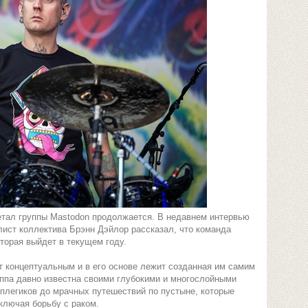
тал группы Mastodon продолжается. В недавнем интервью
ист коллектива Брэнн Дэйлор рассказал, что команда
оторая выйдет в текущем году.
т концептуальным и в его основе лежит созданная им самим
уппа давно известна своими глубокими и многослойными
аплегиков до мрачных путешествий по пустыне, которые
ключая борьбу с раком.