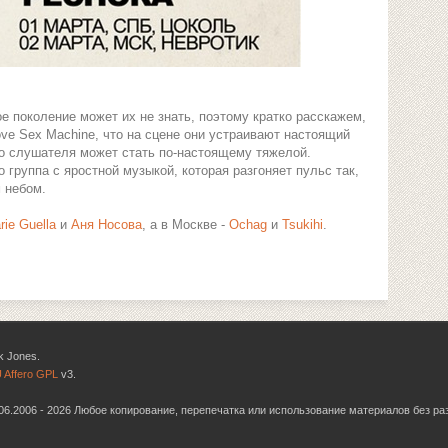
ое поколение может их не знать, поэтому кратко расскажем,
Love Sex Machine, что на сцене они устраивают настоящий
го слушателя может стать по-настоящему тяжелой.
 группа с яростной музыкой, которая разгоняет пульс так,
 небом.
rie Guella
и
Аня Носова
, а в Москве -
Ochag
и
Tsukihi
.
k Jones.
 Affero GPL
v3.
6.06.2006 - 2026 Любое копирование, перепечатка или использование материалов без р