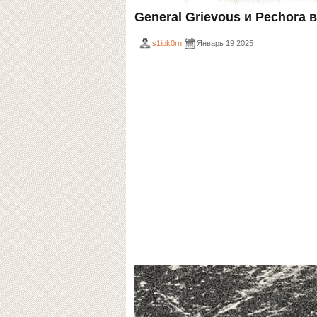
General Grievous и Pechora 
s1ipk0rn
Январь 19 2025