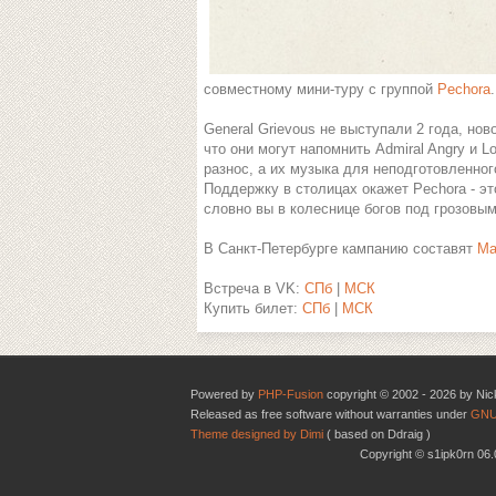
совместному мини-туру с группой
Pechora
.
General Grievous не выступали 2 года, нов
что они могут напомнить Admiral Angry и 
разнос, а их музыка для неподготовленно
Поддержку в столицах окажет Pechora - это
словно вы в колеснице богов под грозовым
В Санкт-Петербурге кампанию составят
Ma
Встреча в VK:
СПб
|
МСК
Купить билет:
СПб
|
МСК
Powered by
PHP-Fusion
copyright © 2002 - 2026 by Nic
Released as free software without warranties under
GNU
Theme designed by Dimi
( based on Ddraig )
Copyright © s1ipk0rn 0