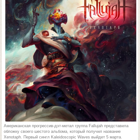
Американская прогрессив-дэт-метал группа Fallujah представила
обложку своего шестого альбома, который получил название
Xenotaph. Первый сингл Kaleidoscopic Waves выйдет 5 марта.