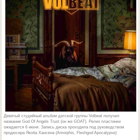
Девятый студийный альбом датской группы Volbeat получил
название God Of Angels Trust (он же GOAT). Релиз пластинки
ожидается 6 июня. Запись диска проходила под руководством
продюсера Якоба Хансена (Amorphis, Fleshgod Apocalypse).