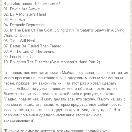
В альбом вошло 10 композиций:
01. Devils Are Awake
02. By A Monster’s Hand
03. Acid Rain
04. Demonic Depression
05. In The Barn Of The Goat Giving Birth To Satan’s Spawn In A Dying
World Of Doom
06. Time Will Heal
07. Better Be Fueled Than Tamed
08. At The End Of The Sirens
09. Lonely Fields
10. Enlighten The Disorder (By A Monster’s Hand Part 2)
По словам вокалиста/гитариста Майкла Поулсена, раньше он тратил
много времени на написание и был одержим многими элементами
песен, прежде чем закончить их. "На этот раз я хотел сделать
запись Volbeat, не думая слишком много об этом, - отметил он. -
Вместо того, чтобы следовать какой-либо структуре, я сказал:
"Ладно, правил нет. Я могу делать все, что захочу. Я могу начать с
припева или сделать песни, которые представляют собой просто
кучу куплетов, наложенных друг на друга. Все, что угодно". Это
освободило меня и сделало написание этого альбома
захватывающим".
"В каком-то смысле кажется, что мы прошли полный круг, -