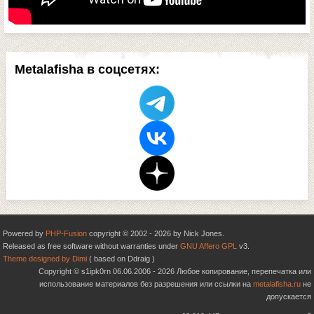
Metalafisha в соцсетях:
Powered by
PHP-Fusion
copyright © 2002 - 2026 by Nick Jones.
Released as free software without warranties under
GNU Affero GPL
v3.
Theme designed by Dimi
( based on Ddraig )
Copyright © s1ipk0rn 06.06.2006 - 2026 Любое копирование, перепечатка или
использование материалов без разрешения или ссылки на
metalafisha.ru
не
допускается