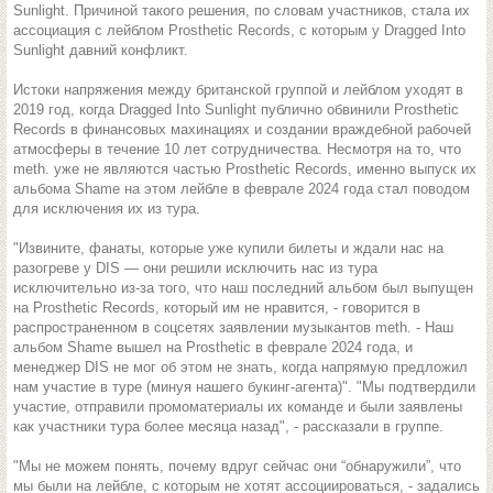
Sunlight. Причиной такого решения, по словам участников, стала их
ассоциация с лейблом Prosthetic Records, с которым у Dragged Into
Sunlight давний конфликт.
Истоки напряжения между британской группой и лейблом уходят в
2019 год, когда Dragged Into Sunlight публично обвинили Prosthetic
Records в финансовых махинациях и создании враждебной рабочей
атмосферы в течение 10 лет сотрудничества. Несмотря на то, что
meth. уже не являются частью Prosthetic Records, именно выпуск их
альбома Shame на этом лейбле в феврале 2024 года стал поводом
для исключения их из тура.
"Извините, фанаты, которые уже купили билеты и ждали нас на
разогреве у DIS — они решили исключить нас из тура
исключительно из-за того, что наш последний альбом был выпущен
на Prosthetic Records, который им не нравится, - говорится в
распространенном в соцсетях заявлении музыкантов meth. - Наш
альбом Shame вышел на Prosthetic в феврале 2024 года, и
менеджер DIS не мог об этом не знать, когда напрямую предложил
нам участие в туре (минуя нашего букинг-агента)". "Мы подтвердили
участие, отправили промоматериалы их команде и были заявлены
как участники тура более месяца назад", - рассказали в группе.
"Мы не можем понять, почему вдруг сейчас они “обнаружили”, что
мы были на лейбле, с которым не хотят ассоциироваться, - задались