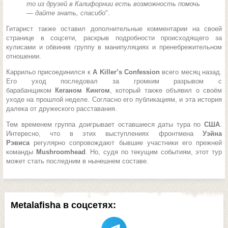
то из друзей в Калифорнии есть возможность помочь
— дайте знать, спасибо
".
Гитарист также оставил дополнительные комментарии на своей
странице в соцсети, раскрыв подробности происходящего за
кулисами и обвинив группу в манипуляциях и пренебрежительном
отношении.
Каррильо присоединился к
A Killer’s Confession
всего месяц назад.
Его уход последовал за громким разрывом с
барабанщиком
Кеганом Кингом
, который также объявил о своём
уходе на прошлой неделе. Согласно его публикациям, и эта история
далека от дружеского расставания.
Тем временем группа доигрывает оставшиеся даты тура по
США
.
Интересно, что в этих выступлениях фронтмена
Уэйна
Рэвиса
регулярно сопровождают бывшие участники его прежней
команды
Mushroomhead
. Но, судя по текущим событиям, этот тур
может стать последним в нынешнем составе.
Metalafisha в соцсетях: