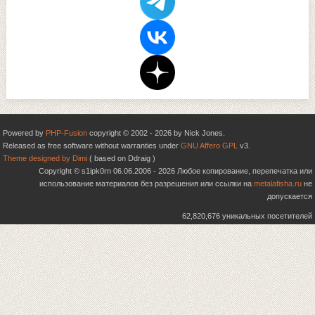
Powered by
PHP-Fusion
copyright © 2002 - 2026 by Nick Jones.
Released as free software without warranties under
GNU Affero GPL
v3.
Theme designed by Dimi
( based on Ddraig )
Copyright © s1ipk0rn 06.06.2006 - 2026 Любое копирование, перепечатка или
использование материалов без разрешения или ссылки на
metalafisha.ru
не
допускается
62,820,676 уникальных посетителей