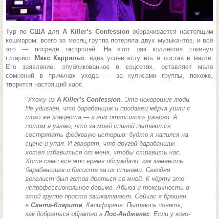
Тур по
США
для
A Killer’s Confession
оборачивается настоящим
кошмаром: всего за месяц группа потеряла двух музыкантов, и всё
это — посреди гастролей. На этот раз коллектив покинул
гитарист
Макс Каррильо
, едва успев вступить в состав в марте.
Его заявление, опубликованное в соцсетях, оставляет мало
сомнений в причинах ухода — за кулисами группы, похоже,
творится настоящий хаос.
"
Ухожу из
A Killer’s Confession
. Это нехорошие люди.
Не удивлён, что барабанщик и продавец мёрча ушли с
того же концерта — к ним относились ужасно. А
потом я узнаю, что за моей спиной пытаются
состряпать фейковую историю: будто я напился на
сцене и упал. И говорят, что другой барабанщик
хотел избавиться от меня, чтобы стравить нас.
Хотя сами всё это время обсуждали, как заменить
барабанщика и басиста за их спинами. Сегодня
вокалист был готов драться со мной. К чёрту это
непрофессиональное дерьмо. Абьюз и токсичность в
этой группе просто зашкаливают. Сейчас я брошен
в
Санта-Кларите
, Калифорния. Пытаюсь понять,
как добраться обратно в
Лос-Анджелес
. Если у кого-