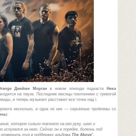
Orange Джейми Морган
в новом эпизоде подкаста
Ника
аходится на паузе. Последние месяцы поклонники с тревогой
анды, и теперь музыкант расставил все точки над i.
роекта несколько, и одна из них — серьёзные проблемы со
ины
:
ание, которое сильно повлияло на его руку, шею и
о испугался за него. Сейчас он в порядке, болезнь под
ь отменить тур в поддержку альбома
The Above
".