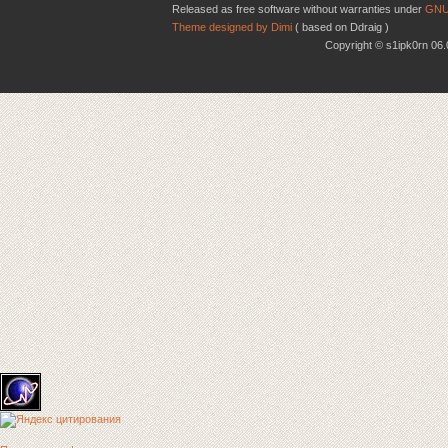
Released as free software without warranties under
GNU
Theme designed by Dimi
( based on Ddraig )
Copyright © s1ipk0rn 0