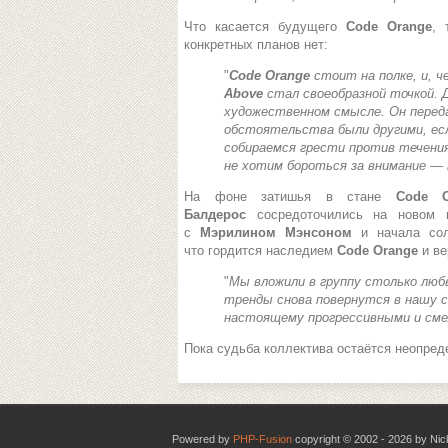
Что касается будущего
Code Orange
, 
конкретных планов нет:
"
Code Orange
стоит на полке, и, ч
Above
стал своеобразной точкой. Д
художественном смысле. Он переда
обстоятельства были другими, есл
собираемся грести против течения.
не хотим бороться за внимание —
На фоне затишья в стане
Code O
Балдерос
сосредоточились на новом 
c
Мэрилином Мэнсоном
и начала со
что гордится наследием
Code Orange
и ве
"
Мы вложили в группу столько люб
тренды снова повернутся в нашу с
настоящему прогрессивными и см
Пока судьба коллектива остаётся неопреде
Powered by
PHP-Fusion
copyright © 2002 - 2026 by Nic