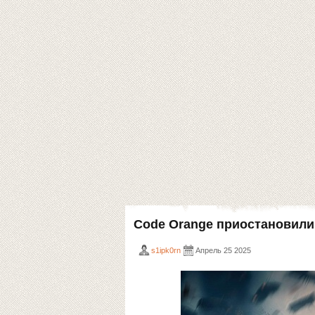
Code Orange приостановили
s1ipk0rn
Апрель 25 2025