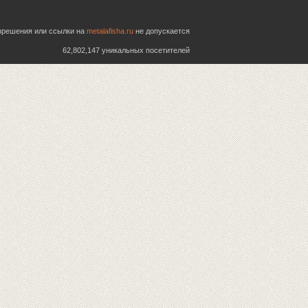
азрешения или ссылки на
metalafisha.ru
не допускается
62,802,147 уникальных посетителей