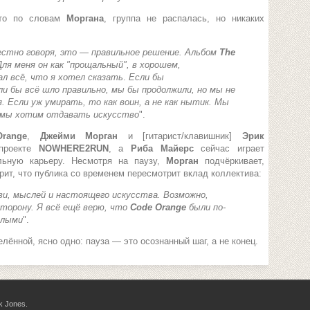
то по словам
Моргана
, группа не распалась, но никаких
естно говоря, это — правильное решение. Альбом
The
ля меня он как "прощальный", в хорошем,
л всё, что я хотел сказать
.
Если бы
и бы всё шло правильно, мы бы продолжили, но мы не
 Если уж умирать, то как воин, а не как нытик. Мы
 мы хотим отдавать искусство
".
range
,
Джейми Морган
и [гитарист/клавишник]
Эрик
проекте
NOWHERE2RUN
, а
Риба Майерс
сейчас играет
льную карьеру. Несмотря на паузу,
Морган
подчёркивает,
рит, что публика со временем пересмотрит вклад коллектива:
ви, мыслей и настоящего искусства. Возможно,
торону. Я всё ещё верю, что
Code Orange
были по-
елыми
".
лённой, ясно одно: пауза — это осознанный шаг, а не конец.
k Jones.