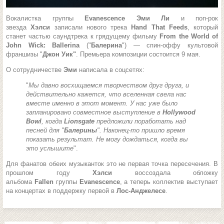
Вокалистка группы
Evanescence Эми Ли
и поп-рок
звезда
Хэлси
записали нового трека
Hand That Feeds
, который
станет частью саундтрека к грядущему фильму
From the World of
John Wick: Ballerina
("
Балерина
") — спин-оффу культовой
франшизы "
Джон Уик"
. Премьера композиции состоится 9 мая.
О сотрудничестве
Эми
написала в соцсетях:
"
Мы давно восхищаемся творчеством друг друга, и
действительно кажется, что вселенная свела нас
вместе именно в этот момент. У нас уже было
запланировано совместное выступление в
Hollywood
Bowl
, когда
Lionsgate
предложили поработать над
песней для "
Балерины
". Наконец-то пришло время
показать результат. Не могу дождаться, когда вы
это услышите
".
Для фанатов обеих музыканток это не первая точка пересечения. В
прошлом году
Хэлси
воссоздала обложку
альбома
Fallen
группы
Evanescence
, а теперь коллектив выступает
на концертах в поддержку первой в
Лос-Анджелесе
.