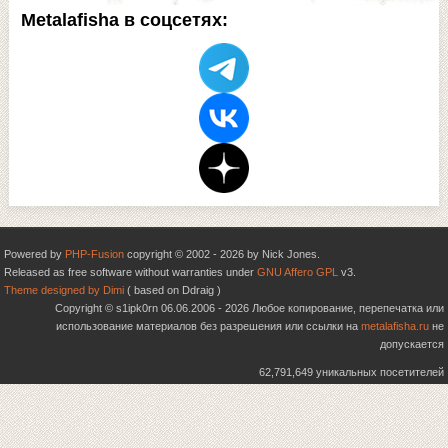
Metalafisha в соцсетях:
Powered by
PHP-Fusion
copyright © 2002 - 2026 by Nick Jones.
Released as free software without warranties under
GNU Affero GPL
v3.
Theme designed by Dimi
( based on Ddraig )
Copyright © s1ipk0rn 06.06.2006 - 2026 Любое копирование, перепечатка или
использование материалов без разрешения или ссылки на
metalafisha.ru
не
допускается
62,791,649 уникальных посетителей