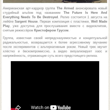
Американская арт-хардкор группа
The Armed
анонсировала новый
студийный альбом под названием
The Future Is Here And
Everything Needs To Be Destroyed
. Релиз состоится 1 августа на
лейбле
Sargent House
. Первая композиция с пластинки,
Well Made
Play
, уже доступна для прослушивания вместе с видеоклипом,
снятым режиссёром
Кристофером Грусом
.
Группа, известная своей непредсказуемостью и концептуальной
радикальностью, возвращается к более агрессивному звучанию
после экспериментов с альтернативным роком. Новый трек звучит
хлёстко и бескомпромиссно, а видео визуализирует хаос и
напряжённость, отражающие суть всего предстоящего релиза.