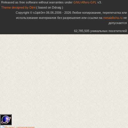
Released as free software without warranties under
GNU Affero GPL
v3.
Theme designed by Dimi
( based on Ddraig )
Copyright © s1ipk0rn 06.06.2006 - 2026 Любое копирование, перепечатка или
использование материалов без разрешения или ссылки на
metalafisha.ru
не
допускается
62,785,505 уникальных посетителей