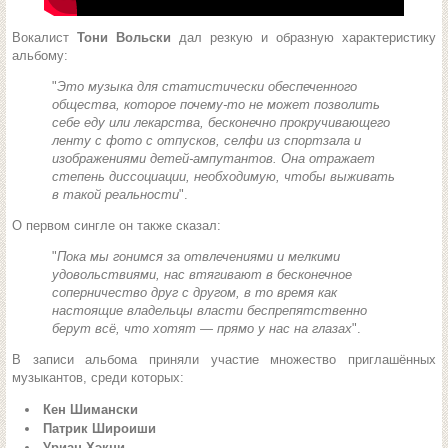
Вокалист
Тони Вольски
дал резкую и образную характеристику
альбому:
"
Это музыка для статистически обеспеченного
общества, которое почему-то не может позволить
себе еду или лекарства, бесконечно прокручивающего
ленту с фото с отпусков, селфи из спортзала и
изображениями детей-ампутантов. Она отражает
степень диссоциации, необходимую, чтобы выживать
в такой реальности
".
О первом сингле он также сказал:
"
Пока мы гонимся за отвлечениями и мелкими
удовольствиями, нас втягивают в бесконечное
соперничество друг с другом, в то время как
настоящие владельцы власти беспрепятственно
берут всё, что хотят — прямо у нас на глазах
".
В записи альбома приняли участие множество приглашённых
музыкантов, среди которых:
Кен Шимански
Патрик Широиши
Уриан Хэкни