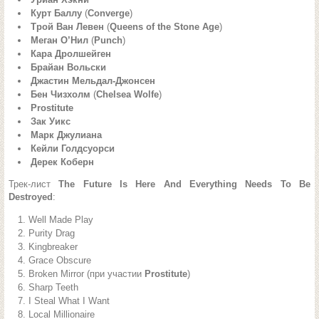
Курт Баллу
(
Converge
)
Трой Ван Левен
(
Queens of the Stone Age
)
Меган О’Нил
(
Punch
)
Кара Дролшейген
Брайан Вольски
Джастин Мельдал-Джонсен
Бен Чизхолм
(
Chelsea Wolfe
)
Prostitute
Зак Уикс
Марк Джулиана
Кейли Голдсуорси
Дерек Коберн
Трек-лист
The Future Is Here And Everything Needs To Be
Destroyed
:
Well Made Play
Purity Drag
Kingbreaker
Grace Obscure
Broken Mirror (при участии
Prostitute
)
Sharp Teeth
I Steal What I Want
Local Millionaire